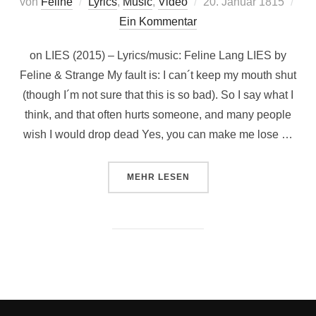
Veröffentlicht
von
Feline
Lyrics
,
Music
,
Video
20. Januar 1815
am
Ein Kommentar
on LIES (2015) – Lyrics/music: Feline Lang LIES by
Feline & Strange My fault is: I can´t keep my mouth shut
(though I´m not sure that this is so bad). So I say what I
think, and that often hurts someone, and many people
wish I would drop dead Yes, you can make me lose …
ÜBER “BIG ASS”
MEHR
LESEN