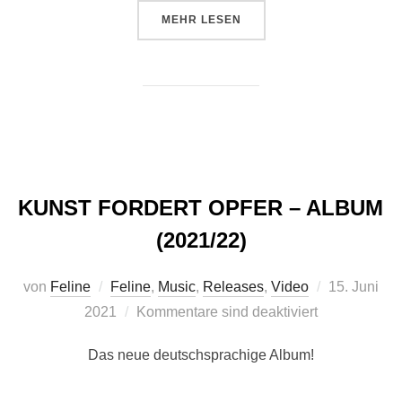
ÜBER “DER ARBEIT-SONG”
MEHR
LESEN
KUNST FORDERT OPFER – ALBUM
(2021/22)
Veröffentlic
von
Feline
Feline
,
Music
,
Releases
,
Video
15. Juni
am
2021
Kommentare sind deaktiviert
Das neue deutschsprachige Album!