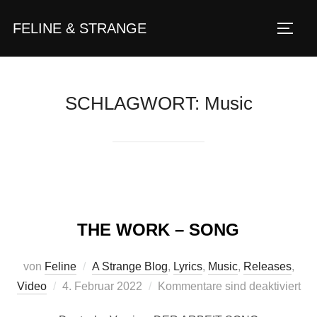
Zum
FELINE & STRANGE
Inhalt
Seite
springen
SCHLAGWORT:
Music
THE WORK – SONG
von
Feline
A Strange Blog
,
Lyrics
,
Music
,
Releases
,
Veröffentlicht
Video
4. Februar 2022
Kommentare sind deaktiviert
am