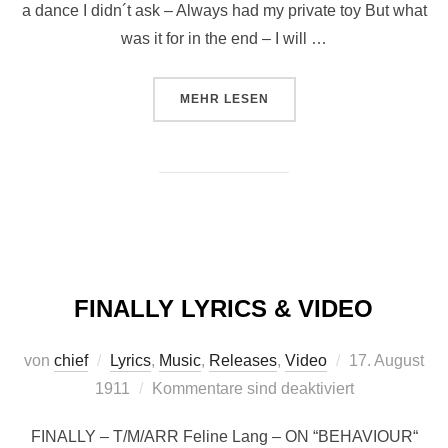
a dance I didn´t ask – Always had my private toy But what
was it for in the end – I will …
ÜBER “BEEN THERE DONE THAT 
MEHR
LESEN
FINALLY LYRICS & VIDEO
Veröffentlicht
von
chief
Lyrics
,
Music
,
Releases
,
Video
17. August
am
1911
Kommentare sind deaktiviert
FINALLY – T/M/ARR Feline Lang – ON “BEHAVIOUR“