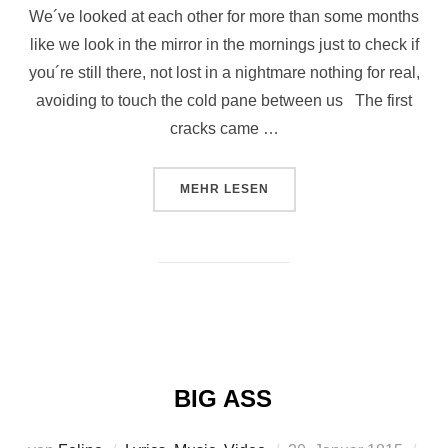
We´ve looked at each other for more than some months
like we look in the mirror in the mornings just to check if
you´re still there, not lost in a nightmare nothing for real,
avoiding to touch the cold pane between us The first
cracks came …
ÜBER “FINALLY LYRICS & VIDEO
MEHR
LESEN
BIG ASS