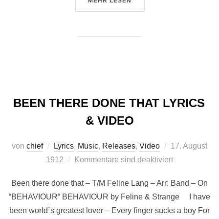
ÜBER “ALBUM LIES (2015)”
MEHR
LESEN
BEEN THERE DONE THAT LYRICS
& VIDEO
Veröffentlicht
von
chief
Lyrics
,
Music
,
Releases
,
Video
17. August
am
1912
Kommentare sind deaktiviert
Been there done that – T/M Feline Lang – Arr: Band – On
“BEHAVIOUR“ BEHAVIOUR by Feline & Strange I have
been world´s greatest lover – Every finger sucks a boy For