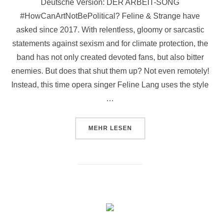
Deutsche Version: DER ARBEIT-SONG
#HowCanArtNotBePolitical? Feline & Strange have
asked since 2017. With relentless, gloomy or sarcastic
statements against sexism and for climate protection, the
band has not only created devoted fans, but also bitter
enemies. But does that shut them up? Not even remotely!
Instead, this time opera singer Feline Lang uses the style
…
ÜBER “THE WORK – SONG”
MEHR
LESEN