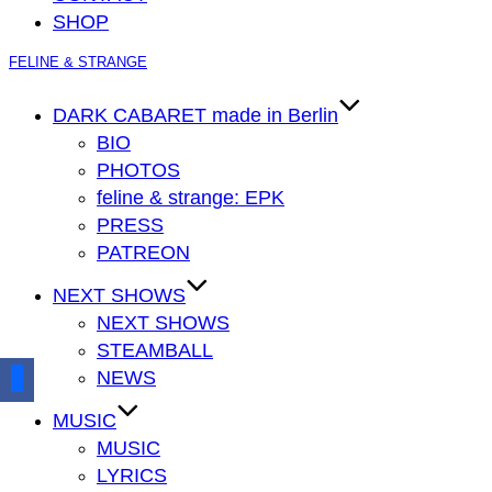
SHOP
Zum
FELINE & STRANGE
Inhalt
springen
DARK CABARET made in Berlin
BIO
PHOTOS
feline & strange: EPK
PRESS
PATREON
NEXT SHOWS
NEXT SHOWS
STEAMBALL
NEWS
MUSIC
MUSIC
LYRICS