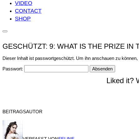
VIDEO
CONTACT
SHOP
Seitenleiste
&
Navigation
GESCHÜTZT: 9: WHAT IS THE PRIZE IN
umschalten
Dieser Inhalt ist passwortgeschützt. Um ihn anschauen zu können, 
Passwort:
Liked it?
BEITRAGSAUTOR
VERFASST VON
FELINE