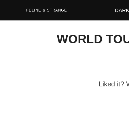
Zum
Inhalt
DARK 
springen
FELINE & STRANGE
WORLD TOU
Liked it?