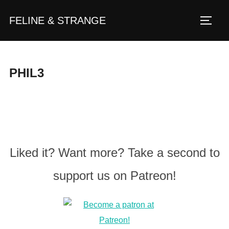
Zum
FELINE & STRANGE
Inhalt
Seite
springen
PHIL3
Liked it? Want more? Take a second to
support us on Patreon!