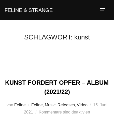
Zum
FELINE & STRANGE
Inhalt
Seite
springen
SCHLAGWORT:
kunst
KUNST FORDERT OPFER – ALBUM
(2021/22)
Veröffentlic
von
Feline
Feline
,
Music
,
Releases
,
Video
15. Juni
am
2021
Kommentare sind deaktiviert