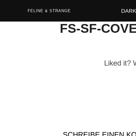
Zum
Inhalt
DARK 
springen
FELINE & STRANGE
FS-SF-COVE
Liked it?
SCHREIBE EINEN 