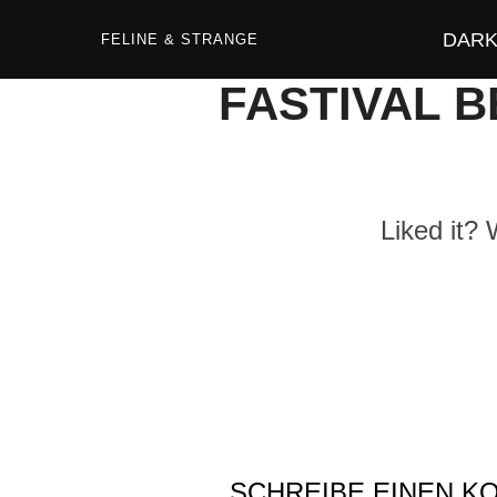
Zum
Inhalt
DARK 
springen
FELINE & STRANGE
FASTIVAL B
Liked it?
SCHREIBE EINEN 