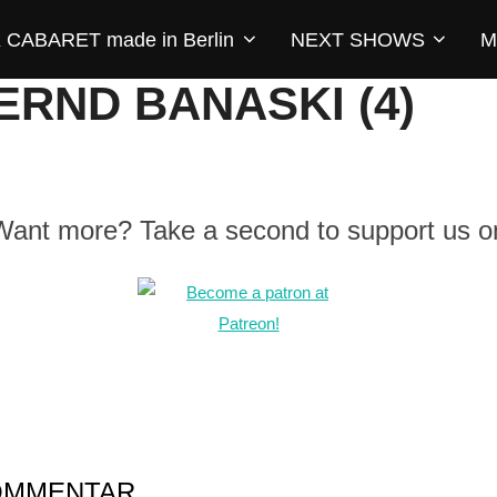
CABARET made in Berlin
NEXT SHOWS
M
ERND BANASKI (4)
 Want more? Take a second to support us o
KOMMENTAR