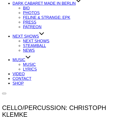
DARK CABARET MADE IN BERLIN
BIO
PHOTOS
FELINE & STRANGE: EPK
PRESS
PATREON
NEXT SHOWS
NEXT SHOWS
STEAMBALL
NEWS
MUSIC
MUSIC
LYRICS
VIDEO
CONTACT
SHOP
Seitenleiste
&
Navigation
CELLO/PERCUSSION: CHRISTOPH
umschalten
KLEMKE