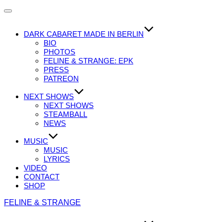
Navigation
umschalten
DARK CABARET MADE IN BERLIN
BIO
PHOTOS
FELINE & STRANGE: EPK
PRESS
PATREON
NEXT SHOWS
NEXT SHOWS
STEAMBALL
NEWS
MUSIC
MUSIC
LYRICS
VIDEO
CONTACT
SHOP
Zum
FELINE & STRANGE
Inhalt
springen