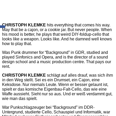
CHRISTOPH KLEMKE
hits everything that comes his way.
May that be a cajon, or a cookie jar. But never people. When
his mood is better, he plays that weird DIY-foldup-cello that
looks like a weapon. Looks like. And he damned well knows
how to play that.
Was Punk drummer for “Background” in GDR, studied and
played Sinfonics and Opera, and is the director of a sound
design school and a music production centre. That pays our
rent.
CHRISTOPH KLEMKE
schlägt auf alles drauf, was sich ihm
in den Weg stellt. Sei es ein Drumset, ein Cajon, eine
Keksdose. Nur niemals Leute. Wenn er besser gelaunt ist,
spielt er das komische Eigenbau-Falt-Cello, das wie eine
Waffe aussieht. Sieht nur so aus. Und er weiß verdammt gut,
wie man das spielt.
War Punkschlagzeuger bei “Background” im DDR-
Untergrund, studierte Cello, Schauspiel und Informatik, war