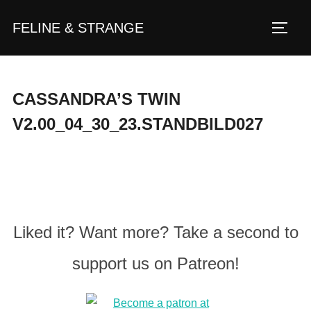
Zum
FELINE & STRANGE
Inhalt
Seite
springen
CASSANDRA’S TWIN
V2.00_04_30_23.STANDBILD027
Liked it? Want more? Take a second to
support us on Patreon!